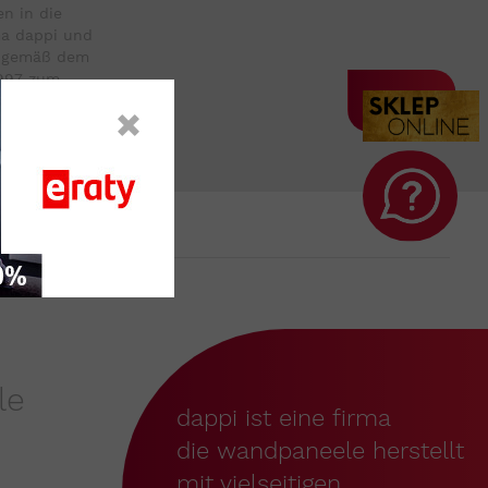
n in die
ma dappi und
 gemäß dem
1997 zum
zogener
SENDEN
133 pos. 833.
n verwendet,
chern und zu
le
dappi ist eine firma
die wandpaneele herstellt
mit vielseitigen