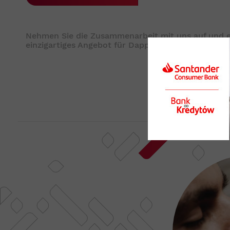
Nehmen Sie die Zusammenarbeit mit uns auf und er
einzigartiges Angebot für Dappi-Wandpaneele.