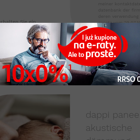
meiner kontaktdate
datenbank der fir
deren verwendung
halten Sie ein
gesetz vom 29.07.
schutz personenbe
daten zu - gbl. nr. 
diese daten werde
um kunden zu spei
kontaktieren.
dappi panee
akustische