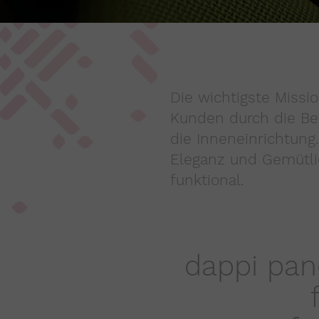
Die wichtigste Missio
Kunden durch die Bere
die Inneneinrichtung
Eleganz und Gemütlic
funktional.
dappi pan