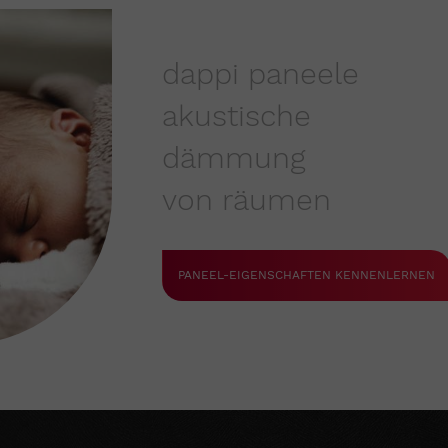
dappi paneele
akustische
dämmung
von räumen
PANEEL-EIGENSCHAFTEN KENNENLERNEN