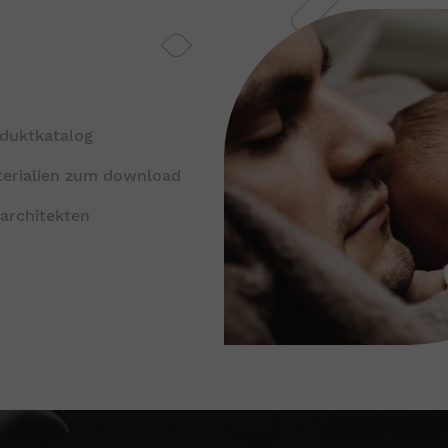
duktkatalog
erialien zum download
 architekten