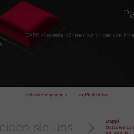
P
DAPPI-Paneele können wir in der von Ihne
Dekorationspaneele
Stoffkollektion
Dappi
reiben sie uns
Ostrowska 
63-460 Ska