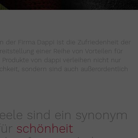
n der Firma Dappi ist die Zufriedenheit der
itstellung einer Reihe von Vorteilen für
. Produkte von dappi verleihen nicht nur
hkeit, sondern sind auch außerordentlich
eele sind ein synonym
für
schönheit