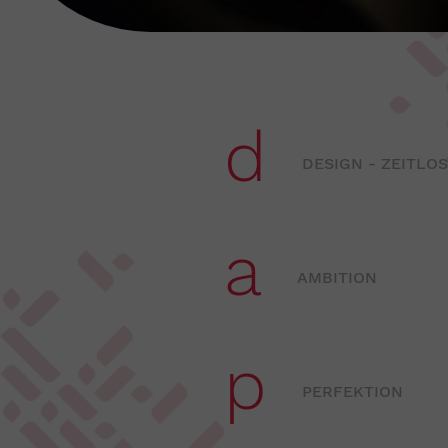
d
DESIGN - ZEITLOS
a
AMBITION
p
PERFEKTION