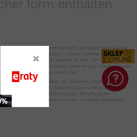
acher form enthalten
ie Natur unserer Marke widerspiegeln. Wir legen Wert auf die
dukte, wir haben die Präzision unserer Paneele optimal
 in dem, was wir kreieren, perfekt zu sein. Wir halten nicht
n Umfang unserer Möglichkeiten, kreieren und schaffen immer
riedene Kunde - das ist unser Ziel.
nen einzigartigen Charakter, wir verleihen jedem Raum den
zeichnet und dafür sorgt, dass sich alles rundherum ändern
eitlos bleiben. Jedes Detail bei der Schaffung des
s wichtig, weshalb wir unsere Formen mit Stolz als perfekt