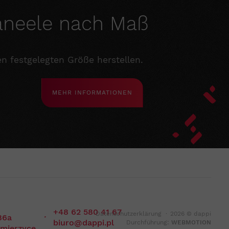
aneele nach Maß
n festgelegten Größe herstellen.
MEHR INFORMATIONEN
+48 62 580 41 67
Datenschutzerklärung
·
2026 © dappi
·
86a
biuro@dappi.pl
Durchführung:
WEBMOTION
lmierzyce