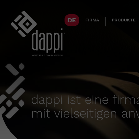
DE
FIRMA
PRODUKTE
dappi ist eine firm
mit vielseitigen 