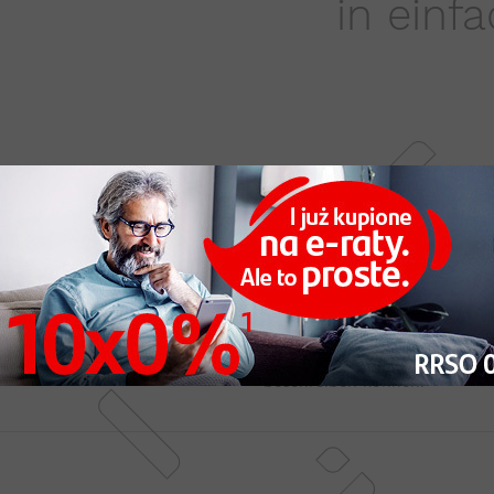
in einf
Fünf Schlüsselbegriffe, die d
höchste Qualität unserer Pro
perfektioniert, wir versuchen,
an, wir erweitern ständig de
neuere Lösungen, denn der zuf
Wir verleihen Innenräumen ei
richtigen Akzent, der ihn aus
kann, während Dappi-Paneele z
jeweiligen Paneels ist für un
beschreiben können.