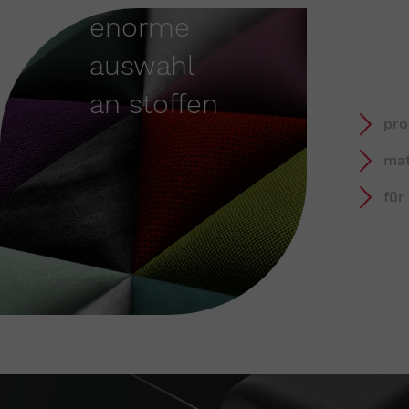
enorme
auswahl
an stoffen
pro
mat
für