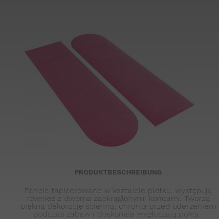
PRODUKTBESCHREIBUNG
Panele tapicerowane w kształcie płotku, występują
również z dwoma zaokrąglonymi końcami. Tworzą
piękną dekorację ścienną, chronią przed uderzeniem
podczas zabaw i doskonale wygłuszają pokój.